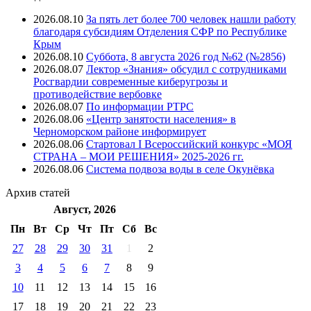
2026.08.10
За пять лет более 700 человек нашли работу
благодаря субсидиям Отделения СФР по Республике
Крым
2026.08.10
Суббота, 8 августа 2026 год №62 (№2856)
2026.08.07
Лектор «Знания» обсудил с сотрудниками
Росгвардии современные киберугрозы и
противодействие вербовке
2026.08.07
⁠По информации РТРС
2026.08.06
«Центр занятости населения» в
Черноморском районе информирует
2026.08.06
Стартовал I Всероссийский конкурс «МОЯ
СТРАНА – МОИ РЕШЕНИЯ» 2025-2026 гг.
2026.08.06
Система подвоза воды в селе Окунёвка
Архив
статей
Август, 2026
Пн
Вт
Ср
Чт
Пт
Cб
Вс
27
28
29
30
31
1
2
3
4
5
6
7
8
9
10
11
12
13
14
15
16
17
18
19
20
21
22
23