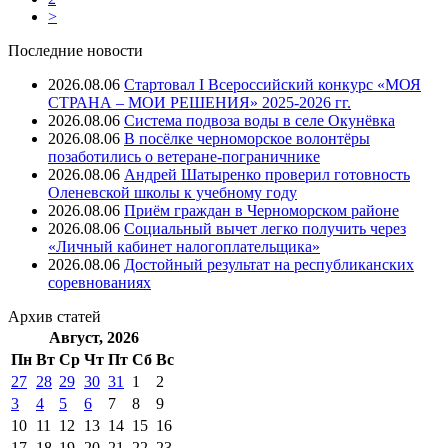
>
Последние новости
2026.08.06
Стартовал I Всероссийский конкурс «МОЯ
СТРАНА – МОИ РЕШЕНИЯ» 2025-2026 гг.
2026.08.06
Система подвоза воды в селе Окунёвка
2026.08.06
В посёлке черноморское волонтёры
позаботились о ветеране-пограничнике
2026.08.06
Андрей Шатыренко проверил готовность
Оленевской школы к учебному году
2026.08.06
Приём граждан в Черноморском районе
2026.08.06
Социальный вычет легко получить через
«Личный кабинет налогоплательщика»
2026.08.06
Достойный результат на республиканских
соревнованиях
Архив
статей
Август, 2026
Пн
Вт
Ср
Чт
Пт
Cб
Вс
27
28
29
30
31
1
2
3
4
5
6
7
8
9
10
11
12
13
14
15
16
17
18
19
20
21
22
23