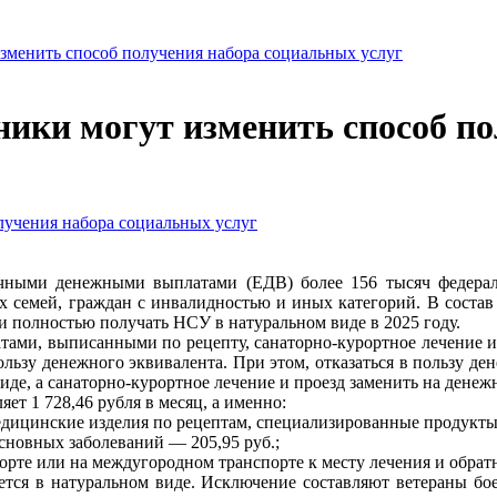
изменить способ получения набора социальных услуг
ники могут изменить способ п
ными денежными выплатами (ЕДВ) более 156 тысяч федерал
х семей, граждан с инвалидностью и иных категорий. В соста
ли полностью получать НСУ в натуральном виде в 2025 году.
тами, выписанными по рецепту, санаторно-курортное лечение и
льзу денежного эквивалента. При этом, отказаться в пользу ден
иде, а санаторно-курортное лечение и проезд заменить на дене
ет 1 728,46 рубля в месяц, а именно:
дицинские изделия по рецептам, специализированные продукты 
сновных заболеваний — 205,95 руб.;
рте или на междугородном транспорте к месту лечения и обратн
тся в натуральном виде. Исключение составляют ветераны бое