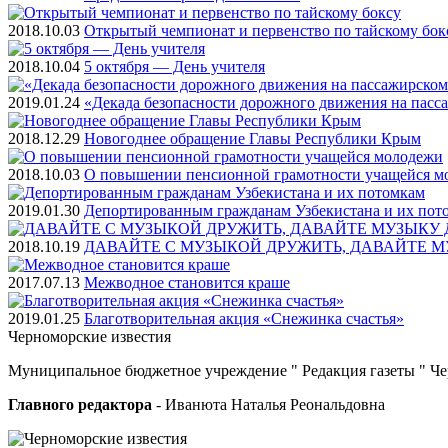
2018.10.03
Открытый чемпионат и первенство по тайскому бок
2018.10.04
5 октября — День учителя
2019.01.24
«Декада безопасности дорожного движения на пасс
2018.12.29
Новогоднее обращение Главы Республики Крым
2018.10.03
О повышении пенсионной грамотности учащейся м
2019.01.30
Депортированным гражданам Узбекистана и их пот
2018.10.19
ДАВАЙТЕ С МУЗЫКОЙ ДРУЖИТЬ, ДАВАЙТЕ М
2017.07.13
Межводное становится краше
2019.01.25
Благотворительная акция «Снежинка счастья»
Черноморские
известия
Муниципальное бюджетное учреждение " Редакция газеты " Ч
Главного редактора
- Иванюта Наталья Реональдовна