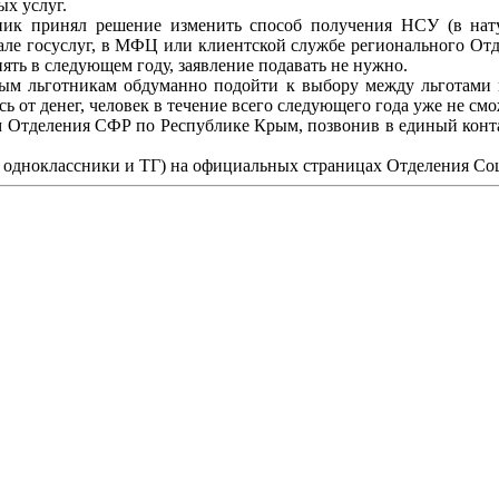
ых услуг.
тник принял решение изменить способ получения НСУ (в нат
ртале госуслуг, в МФЦ или клиентской службе регионального О
ять в следующем году, заявление подавать не нужно.
м льготникам обдуманно подойти к выбору между льготами и
ь от денег, человек в течение всего следующего года уже не см
ам Отделения СФР по Республике Крым, позвонив в единый контак
одноклассники и ТГ) на официальных страницах Отделения Со