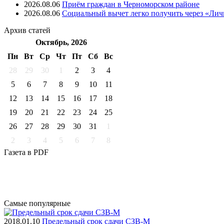
2026.08.06
Приём граждан в Черноморском районе
2026.08.06
Социальный вычет легко получить через «Ли
Архив
статей
Октябрь, 2026
Пн
Вт
Ср
Чт
Пт
Cб
Вс
28
29
30
1
2
3
4
5
6
7
8
9
10
11
12
13
14
15
16
17
18
19
20
21
22
23
24
25
26
27
28
29
30
31
1
2
3
4
5
6
7
8
Газета
в PDF
Самые
популярные
2018.01.10
Предельный срок сдачи СЗВ-М