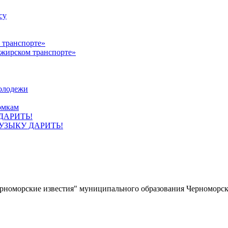
су
ажирском транспорте»
олодежи
омкам
УЗЫКУ ДАРИТЬ!
ерноморские известия" муниципального образования Черноморс