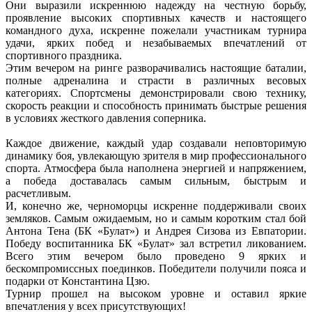
Они выразили искреннюю надежду на честную борьбу,
проявление высоких спортивных качеств и настоящего
командного духа, искренне пожелали участникам турнира
удачи, ярких побед и незабываемых впечатлений от
спортивного праздника.
Этим вечером на ринге разворачивались настоящие баталии,
полные адреналина и страсти в различных весовых
категориях. Спортсмены демонстрировали свою технику,
скорость реакции и способность принимать быстрые решения
в условиях жесткого давления соперника.
Каждое движение, каждый удар создавали неповторимую
динамику боя, увлекающую зрителя в мир профессионального
спорта. Атмосфера была наполнена энергией и напряжением,
а победа доставалась самым сильным, быстрым и
расчетливым.
И, конечно же, черноморцы искренне поддерживали своих
земляков. Самым ожидаемым, но и самым коротким стал бой
Антона Тена (БК «Булат») и Андрея Сизова из Евпатории.
Победу воспитанника БК «Булат» зал встретил ликованием.
Всего этим вечером было проведено 9 ярких и
бескомпромиссных поединков. Победители получили пояса и
подарки от Константина Цзю.
Турнир прошел на высоком уровне и оставил яркие
впечатления у всех присутствующих!