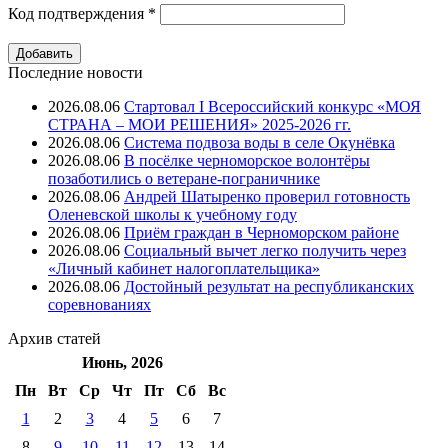
Код подтверждения
*
Последние новости
2026.08.06
Стартовал I Всероссийский конкурс «МОЯ
СТРАНА – МОИ РЕШЕНИЯ» 2025-2026 гг.
2026.08.06
Система подвоза воды в селе Окунёвка
2026.08.06
В посёлке черноморское волонтёры
позаботились о ветеране-пограничнике
2026.08.06
Андрей Шатыренко проверил готовность
Оленевской школы к учебному году
2026.08.06
Приём граждан в Черноморском районе
2026.08.06
Социальный вычет легко получить через
«Личный кабинет налогоплательщика»
2026.08.06
Достойный результат на республиканских
соревнованиях
Архив
статей
Июнь, 2026
Пн
Вт
Ср
Чт
Пт
Cб
Вс
1
2
3
4
5
6
7
8
9
10
11
12
13
14