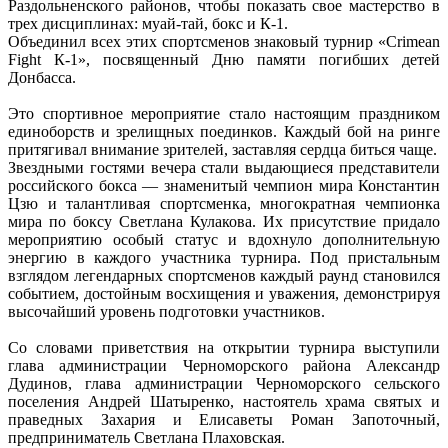
Раздольненского районов, чтобы показать свое мастерство в
трех дисциплинах: муай-тай, бокс и К-1.
Объединил всех этих спортсменов знаковый турнир «Crimean
Fight К-1», посвященный Дню памяти погибших детей
Донбасса.
Это спортивное мероприятие стало настоящим праздником
единоборств и зрелищных поединков. Каждый бой на ринге
притягивал внимание зрителей, заставляя сердца биться чаще.
Звездными гостями вечера стали выдающиеся представители
российского бокса — знаменитый чемпион мира Константин
Цзю и талантливая спортсменка, многократная чемпионка
мира по боксу Светлана Кулакова. Их присутствие придало
мероприятию особый статус и вдохнуло дополнительную
энергию в каждого участника турнира. Под пристальным
взглядом легендарных спортсменов каждый раунд становился
событием, достойным восхищения и уважения, демонстрируя
высочайший уровень подготовки участников.
Со словами приветствия на открытии турнира выступили
глава администрации Черноморского района Александр
Дудинов, глава администрации Черноморского сельского
поселения Андрей Шатыренко, настоятель храма святых и
праведных Захария и Елисаветы Роман Запоточный,
предприниматель Светлана Плаховская.