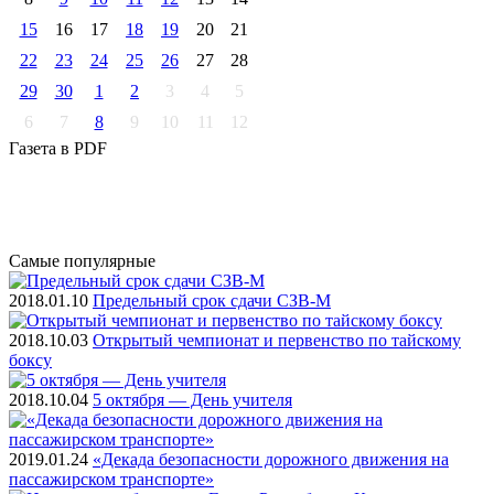
15
16
17
18
19
20
21
22
23
24
25
26
27
28
29
30
1
2
3
4
5
6
7
8
9
10
11
12
Газета
в PDF
Самые
популярные
2018.01.10
Предельный срок сдачи СЗВ-М
2018.10.03
Открытый чемпионат и первенство по тайскому
боксу
2018.10.04
5 октября — День учителя
2019.01.24
«Декада безопасности дорожного движения на
пассажирском транспорте»