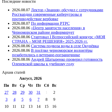
Последние новости
2026.08.07
Лектор «Знания» обсудил с сотрудниками
Росгвардии современные киберугрозы и
противодействие вербовке
2026.08.07
⁠По информации РТРС
2026.08.06
«Центр занятости населения» в
Черноморском районе информирует
2026.08.06
Стартовал I Всероссийский конкурс «МОЯ
СТРАНА – МОИ РЕШЕНИЯ» 2025-2026 гг.
2026.08.06
Система подвоза воды в селе Окунёвка
2026.08.06
В посёлке черноморское волонтёры
позаботились о ветеране-пограничнике
2026.08.06
Андрей Шатыренко проверил готовность
Оленевской школы к учебному году
Архив
статей
Август, 2026
Пн
Вт
Ср
Чт
Пт
Cб
Вс
27
28
29
30
31
1
2
3
4
5
6
7
8
9
10
11
12
13
14
15
16