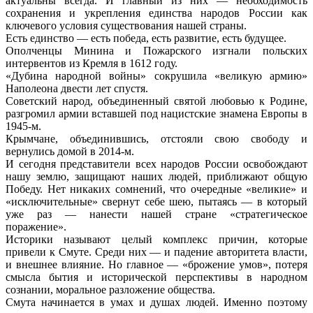
актуальны всегда. И главный из них — необходимость
сохранения и укрепления единства народов России как
ключевого условия существования нашей страны.
Есть единство — есть победа, есть развитие, есть будущее.
Ополченцы Минина и Пожарского изгнали польских
интервентов из Кремля в 1612 году.
«Дубина народной войны» сокрушила «великую армию»
Наполеона двести лет спустя.
Советский народ, объединенный святой любовью к Родине,
разгромил армии вставшей под нацистские знамена Европы в
1945-м.
Крымчане, объединившись, отстояли свою свободу и
вернулись домой в 2014-м.
И сегодня представители всех народов России освобождают
нашу землю, защищают наших людей, приближают общую
Победу. Нет никаких сомнений, что очередные «великие» и
«исключительные» свернут себе шею, пытаясь — в который
уже раз — нанести нашей стране «стратегическое
поражение».
Историки называют целый комплекс причин, которые
привели к Смуте. Среди них — и падение авторитета власти,
и внешнее влияние. Но главное — «брожение умов», потеря
смысла бытия и исторической перспективы в народном
сознании, моральное разложение общества.
Смута начинается в умах и душах людей. Именно поэтому