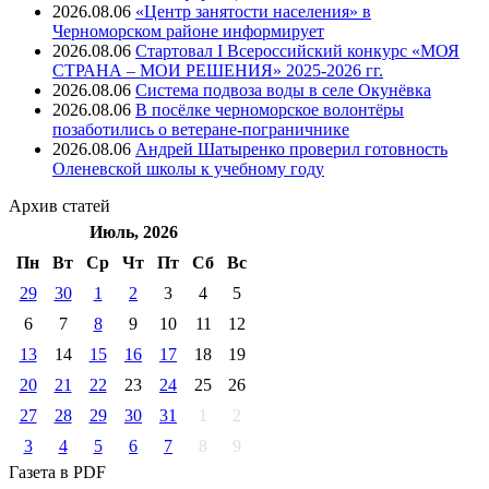
2026.08.06
«Центр занятости населения» в
Черноморском районе информирует
2026.08.06
Стартовал I Всероссийский конкурс «МОЯ
СТРАНА – МОИ РЕШЕНИЯ» 2025-2026 гг.
2026.08.06
Система подвоза воды в селе Окунёвка
2026.08.06
В посёлке черноморское волонтёры
позаботились о ветеране-пограничнике
2026.08.06
Андрей Шатыренко проверил готовность
Оленевской школы к учебному году
Архив
статей
Июль, 2026
Пн
Вт
Ср
Чт
Пт
Cб
Вс
29
30
1
2
3
4
5
6
7
8
9
10
11
12
13
14
15
16
17
18
19
20
21
22
23
24
25
26
27
28
29
30
31
1
2
3
4
5
6
7
8
9
Газета
в PDF