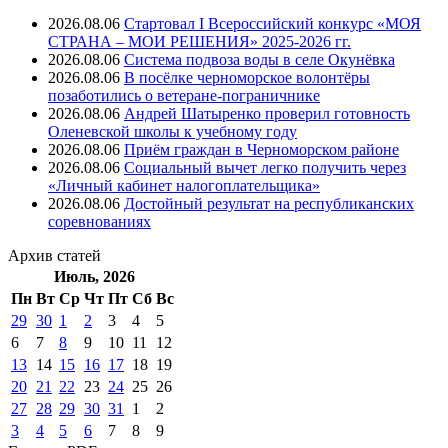
2026.08.06
Стартовал I Всероссийский конкурс «МОЯ
СТРАНА – МОИ РЕШЕНИЯ» 2025-2026 гг.
2026.08.06
Система подвоза воды в селе Окунёвка
2026.08.06
В посёлке черноморское волонтёры
позаботились о ветеране-пограничнике
2026.08.06
Андрей Шатыренко проверил готовность
Оленевской школы к учебному году
2026.08.06
Приём граждан в Черноморском районе
2026.08.06
Социальный вычет легко получить через
«Личный кабинет налогоплательщика»
2026.08.06
Достойный результат на республиканских
соревнованиях
Архив
статей
Июль, 2026
Пн
Вт
Ср
Чт
Пт
Cб
Вс
29
30
1
2
3
4
5
6
7
8
9
10
11
12
13
14
15
16
17
18
19
20
21
22
23
24
25
26
27
28
29
30
31
1
2
3
4
5
6
7
8
9