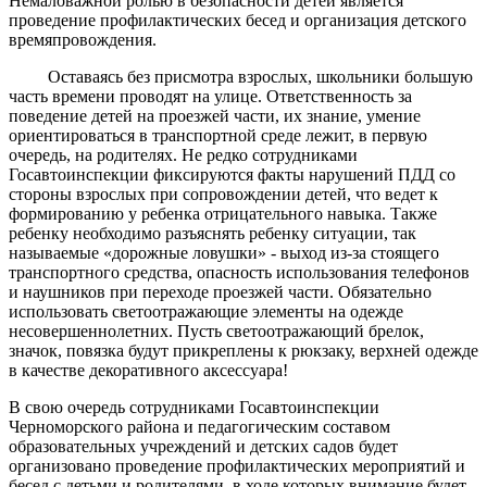
Немаловажной ролью в безопасности детей является
проведение профилактических бесед и организация детского
времяпровождения.
Оставаясь без присмотра взрослых, школьники большую
часть времени проводят на улице. Ответственность за
поведение детей на проезжей части, их знание, умение
ориентироваться в транспортной среде лежит, в первую
очередь, на родителях. Не редко сотрудниками
Госавтоинспекции фиксируются факты нарушений ПДД со
стороны взрослых при сопровождении детей, что ведет к
формированию у ребенка отрицательного навыка. Также
ребенку необходимо разъяснять ребенку ситуации, так
называемые «дорожные ловушки» - выход из-за стоящего
транспортного средства, опасность использования телефонов
и наушников при переходе проезжей части. Обязательно
использовать светоотражающие элементы на одежде
несовершеннолетних. Пусть светоотражающий брелок,
значок, повязка будут прикреплены к рюкзаку, верхней одежде
в качестве декоративного аксессуара!
В свою очередь сотрудниками Госавтоинспекции
Черноморского района и педагогическим составом
образовательных учреждений и детских садов будет
организовано проведение профилактических мероприятий и
бесед с детьми и родителями, в ходе которых внимание будет