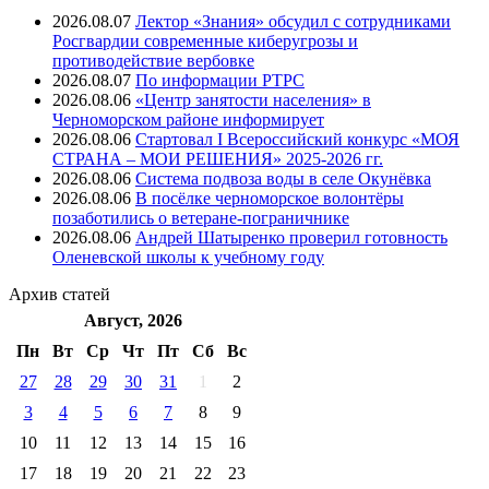
2026.08.07
Лектор «Знания» обсудил с сотрудниками
Росгвардии современные киберугрозы и
противодействие вербовке
2026.08.07
⁠По информации РТРС
2026.08.06
«Центр занятости населения» в
Черноморском районе информирует
2026.08.06
Стартовал I Всероссийский конкурс «МОЯ
СТРАНА – МОИ РЕШЕНИЯ» 2025-2026 гг.
2026.08.06
Система подвоза воды в селе Окунёвка
2026.08.06
В посёлке черноморское волонтёры
позаботились о ветеране-пограничнике
2026.08.06
Андрей Шатыренко проверил готовность
Оленевской школы к учебному году
Архив
статей
Август, 2026
Пн
Вт
Ср
Чт
Пт
Cб
Вс
27
28
29
30
31
1
2
3
4
5
6
7
8
9
10
11
12
13
14
15
16
17
18
19
20
21
22
23