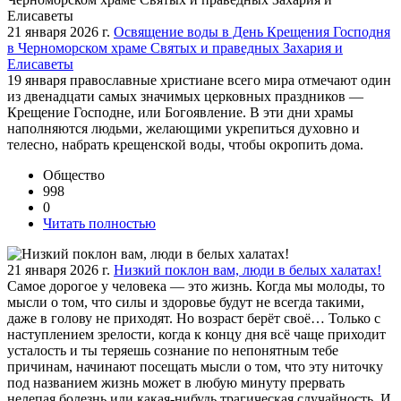
21 января 2026 г.
Освящение воды в День Крещения Господня
в Черноморском храме Святых и праведных Захария и
Елисаветы
19 января православные христиане всего мира отмечают один
из двенадцати самых значимых церковных праздников —
Крещение Господне, или Богоявление. В эти дни храмы
наполняются людьми, желающими укрепиться духовно и
телесно, набрать крещенской воды, чтобы окропить дома.
Общество
998
0
Читать полностью
21 января 2026 г.
Низкий поклон вам, люди в белых халатах!
Самое дорогое у человека — это жизнь. Когда мы молоды, то
мысли о том, что силы и здоровье будут не всегда такими,
даже в голову не приходят. Но возраст берёт своё… Только с
наступлением зрелости, когда к концу дня всё чаще приходит
усталость и ты теряешь сознание по непонятным тебе
причинам, начинают посещать мысли о том, что эту ниточку
под названием жизнь может в любую минуту прервать
нелепая болезнь или какая-нибудь трагическая случайность. И