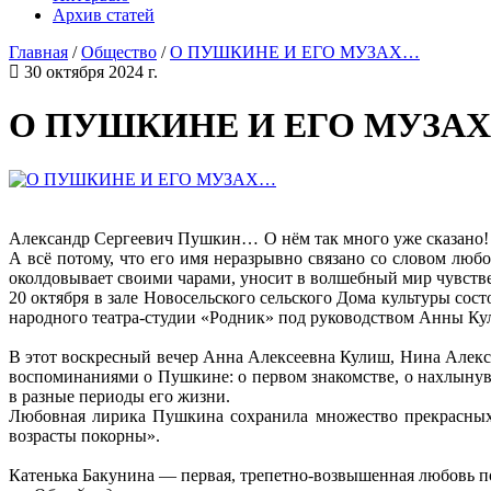
Архив статей
Главная
/
Общество
/
О ПУШКИНЕ И ЕГО МУЗАХ…
30 октября 2024 г.
О ПУШКИНЕ И ЕГО МУЗА
Александр Сергеевич Пушкин… О нём так много уже сказано! Но
А всё потому, что его имя неразрывно связано со словом лю
околдовывает своими чарами, уносит в волшебный мир чувствен
20 октября в зале Новосельского сельского Дома культуры сос
народного театра-студии «Родник» под руководством Анны Кул
В этот воскресный вечер Анна Алексеевна Кулиш, Нина Алек
воспоминаниями о Пушкине: о первом знакомстве, о нахлынув
в разные периоды его жизни.
Любовная лирика Пушкина сохранила множество прекрасных 
возрасты покорны».
Катенька Бакунина — первая, трепетно-возвышенная любовь п