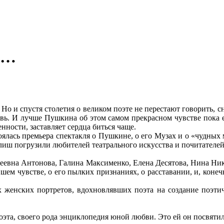
Х…
 и спустя столетия о великом поэте не перестают говорить, сн
бовь. И лучше Пушкина об этом самом прекрасном чувстве пока 
ности, заставляет сердца биться чаще.
тоялась премьера спектакля о Пушкине, о его Музах и о «чудны
иш погрузили любителей театрального искусства и почитателей
сеевна Антонова, Галина Максименко, Елена Десятова, Нина Ни
шем чувстве, о его пылких признаниях, о расставании, и, кон
женских портретов, вдохновлявших поэта на создание поэтиче
оэта, своего рода энциклопедия юной любви. Это ей он посвяти