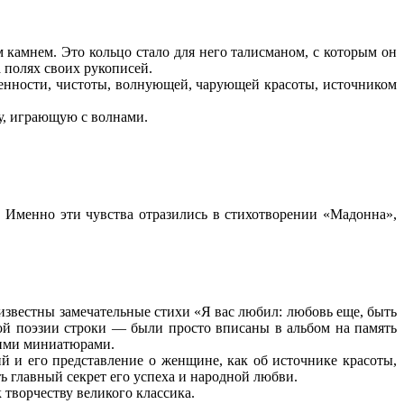
 камнем. Это кольцо стало для него талисманом, с которым он
 полях своих рукописей.
венности, чистоты, волнующей, чарующей красоты, источником
у, играющую с волнами.
» Именно эти чувства отразились в стихотворении «Мадонна»,
звестны замечательные стихи «Я вас любил: любовь еще, быть
ой поэзии строки — были просто вписаны в альбом на память
кими миниатюрами.
и его представление о женщине, как об источнике красоты,
ь главный секрет его успеха и народной любви.
 творчеству великого классика.