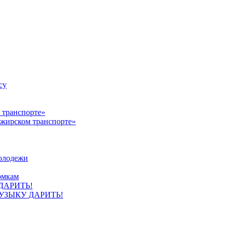
су
ажирском транспорте»
олодежи
омкам
УЗЫКУ ДАРИТЬ!