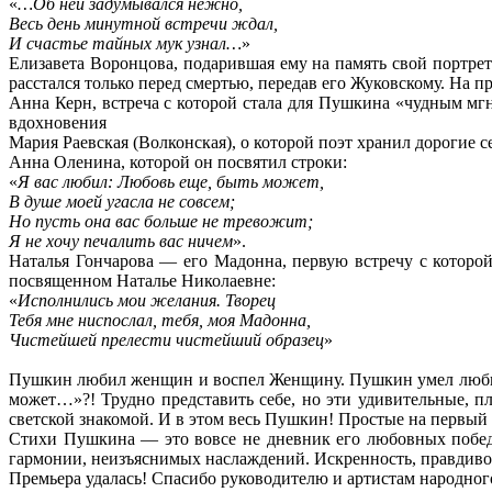
«
…Об ней задумывался нежно,
Весь день минутной встречи ждал,
И счастье тайных мук узнал…
»
Елизавета Воронцова, подарившая ему на память свой портрет
расстался только перед смертью, передав его Жуковскому. На
Анна Керн, встреча с которой стала для Пушкина «чудным мг
вдохновения
Мария Раевская (Волконская), о которой поэт хранил дорогие
Анна Оленина, которой он посвятил строки:
«
Я вас любил: Любовь еще, быть может,
В душе моей угасла не совсем;
Но пусть она вас больше не тревожит;
Я не хочу печалить вас ничем
».
Наталья Гончарова — его Мадонна, первую встречу с которой
посвященном Наталье Николаевне:
«
Исполнились мои желания. Творец
Тебя мне ниспослал, тебя, моя Мадонна,
Чистейшей прелести чистейший образец
»
Пушкин любил женщин и воспел Женщину. Пушкин умел любить 
может…»?! Трудно представить себе, но эти удивительные, 
светской знакомой. И в этом весь Пушкин! Простые на первый
Стихи Пушкина — это вовсе не дневник его любовных побед
гармонии, неизъяснимых наслаждений. Искренность, правдивост
Премьера удалась! Спасибо руководителю и артистам народного