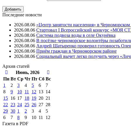
Последние новости
2026.08.06
«Центр занятости населения» в Черноморском
2026.08.06
Стартовал I Всероссийский конкурс «МОЯ 
2026.08.06
Система подвоза воды в селе Окунёвка
2026.08.06
В посёлке черноморское волонтёры позаботил
2026.08.06
Андрей Шатыренко проверил готовность Олен
2026.08.06
Приём граждан в Черноморском районе
2026.08.06
Социальный вычет легко получить через «Ли
Архив
статей
Июнь, 2026
Пн
Вт
Ср
Чт
Пт
Cб
Вс
1
2
3
4
5
6
7
8
9
10
11
12
13
14
15
16
17
18
19
20
21
22
23
24
25
26
27
28
29
30
1
2
3
4
5
6
7
8
9
10
11
12
Газета
в PDF