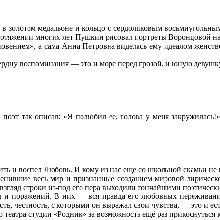
 в золотом медальоне и кольцо с сердоликовым восьмиугольным
 протяжении многих лет Пушкин рисовал портреты Воронцовой на
новением», а сама Анна Петровна виделась ему идеалом женст
 сердцу воспоминания — это и море перед грозой, и юную девушк
 поэт так описал: «Я полюбил ее, голова у меня закружилась!
и воспел Любовь. И кому из нас еще со школьной скамьи не и
пленившие весь мир и признанные созданием мировой лирическ
 взгляд строки из-под его пера выходили тончайшими поэтичес
 и поражений. В них — вся правда его любовных переживаний 
ь, честность, с которыми он выражал свои чувства, — это и ест
 театра-студии «Родник» за возможность ещё раз прикоснуться к