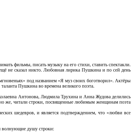
имать фильмы, писать музыку на его стихи, ставить спектакли.
ещё не сказал никто. Любовная лирика Пушкина и по сей день
х мгновеньях» под названием «Я муз своих боготворил». Актёры
 таланта Пушкина во времена великого поэта.
колаевна Антонова, Людмила Трухина и Анна Жудова делились
ечно же, читали строки, посвященные любимым женщинам поэта
ских шедевров, и является подтверждением, что «любви все
л волнующие душу строки: