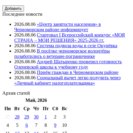
Последние новости
2026.08.06
«Центр занятости населения» в
Черноморском районе информирует
2026.08.06
Стартовал I Всероссийский конкурс «МОЯ
СТРАНА – МОИ РЕШЕНИЯ» 2025-2026 гг.
2026.08.06
Система подвоза воды в селе Окунёвка
2026.08.06
В посёлке черноморское волонтёры
позаботились о ветеране-пограничнике
2026.08.06
Андрей Шатыренко проверил готовность
Оленевской школы к учебному году
2026.08.06
Приём граждан в Черноморском районе
2026.08.06
Социальный вычет легко получить через
«Личный кабинет налогоплательщика»
Архив
статей
Май, 2026
Пн
Вт
Ср
Чт
Пт
Cб
Вс
27
28
29
30
1
2
3
4
5
6
7
8
9
10