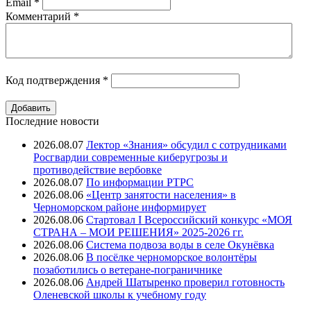
Email
*
Комментарий
*
Код подтверждения
*
Последние новости
2026.08.07
Лектор «Знания» обсудил с сотрудниками
Росгвардии современные киберугрозы и
противодействие вербовке
2026.08.07
⁠По информации РТРС
2026.08.06
«Центр занятости населения» в
Черноморском районе информирует
2026.08.06
Стартовал I Всероссийский конкурс «МОЯ
СТРАНА – МОИ РЕШЕНИЯ» 2025-2026 гг.
2026.08.06
Система подвоза воды в селе Окунёвка
2026.08.06
В посёлке черноморское волонтёры
позаботились о ветеране-пограничнике
2026.08.06
Андрей Шатыренко проверил готовность
Оленевской школы к учебному году